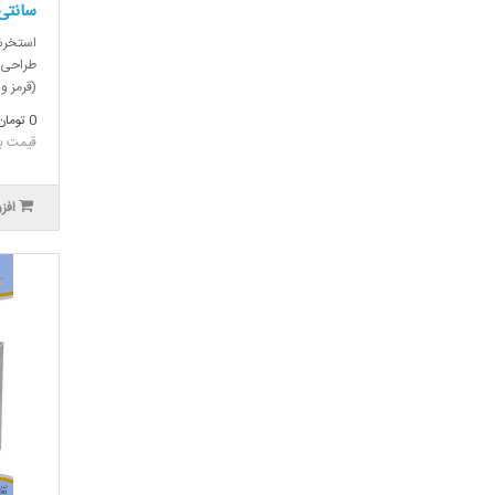
سانتی‌
طراحی ش
(قرمز و
0 تومان
قیمت بدون
افز