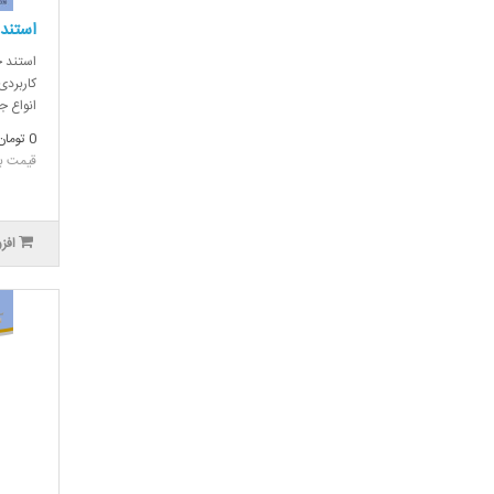
استند
استند 
کاربردی
انواع ج
0 تومان
قیمت بدون
افز