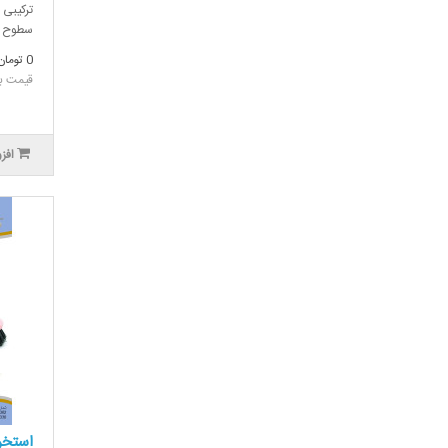
ترکیبی 
سطوح م
0 تومان
قیمت بدون
افز