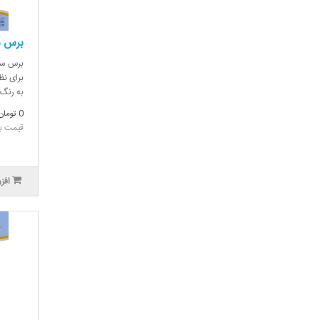
برس 
برس سیم
برای نظ
به رنگ،
0 تومان
قیمت بدون
افز