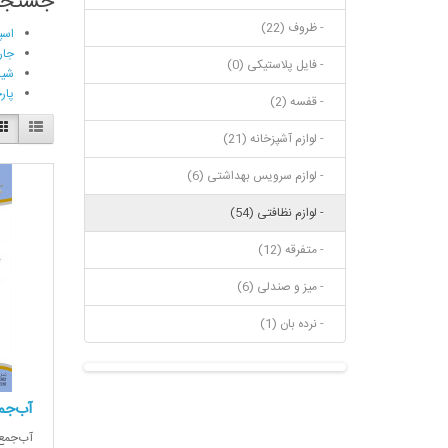
جستجوی
- ظروف (22)
اسپر
جارو 
- فایل پلاستیکی (0)
شیش
پار
- قفسه (2)
- لوازم آشپزخانه (21)
- لوازم سرویس بهداشتی (6)
- لوازم نظافتی (54)
- متفرقه (12)
- میز و صندلی (6)
- نرده بان (1)
آب‌جم
آب‌جمع‌